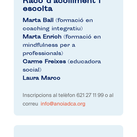
Racó d’acolliment i
escolta
Marta Ball
(formació en
coaching integratiu)
Marta Enrich
(formació en
mindfulness per a
professionals)
Carme Freixes
(educadora
social)
Laura Marco
Inscripcions al telèfon 621 27 11 99 o al
correu
info@anoiadca.org