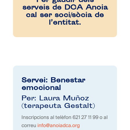
Per gaudir dels
serveis de DCA Anoia
cal ser soci/sòcia de
l’entitat.
Servei: Benestar
emocional
Per: Laura Muñoz
(terapeuta Gestalt)
Inscripcions al telèfon 621 27 11 99 o al
correu
info@anoiadca.org