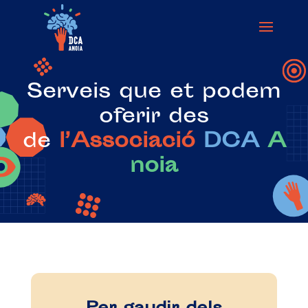
Serveis que et podem
oferir des
de
l’Associació
DCA
A
noia