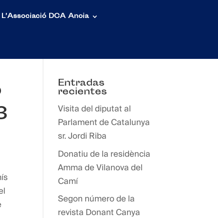
L’Associació DCA Anoia
Entradas
b
recientes
3
Visita del diputat al
Parlament de Catalunya
sr. Jordi Riba
Donatiu de la residència
Amma de Vilanova del
ís
Camí
el
Segon número de la
e
revista Donant Canya