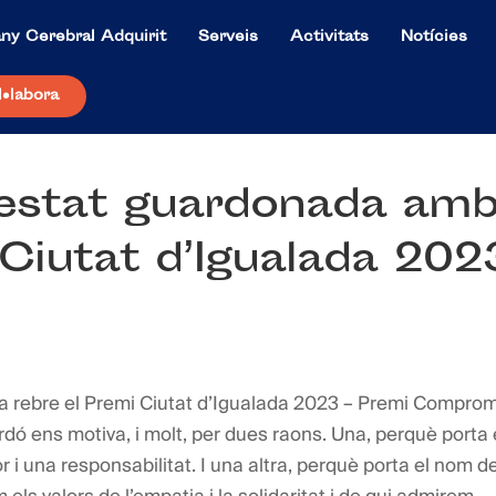
ny Cerebral Adquirit
Serveis
Activitats
Notícies
l·labora
estat guardonada am
 Ciutat d’Igualada 202
 rebre el Premi Ciutat d’Igualada 2023 – Premi Comprom
dó ens motiva, i molt, per dues raons. Una, perquè porta 
r i una responsabilitat. I una altra, perquè porta el nom d
s valors de l’empatia i la solidaritat i de qui admirem