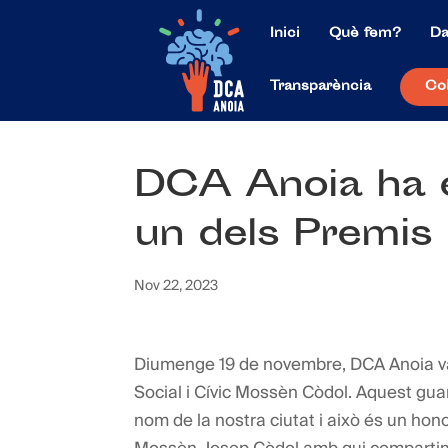
Inici
Què fem?
Da
Transparència
Co
DCA Anoia ha 
un dels Premis
Nov 22, 2023
Diumenge 19 de novembre, DCA Anoia va
Social i Cívic Mossèn Còdol. Aquest guar
nom de la nostra ciutat i això és un hono
Mossèn Josep Còdol amb qui compartim el